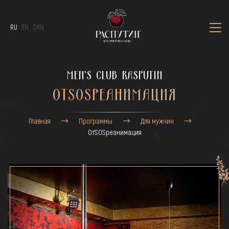
RU
EN
CHN
MEN'S CLUB RASPUTIN
ОТSOSРЕАНИМАЦИЯ
Главная
Программы
Для мужчин
ОтSOSреанимация