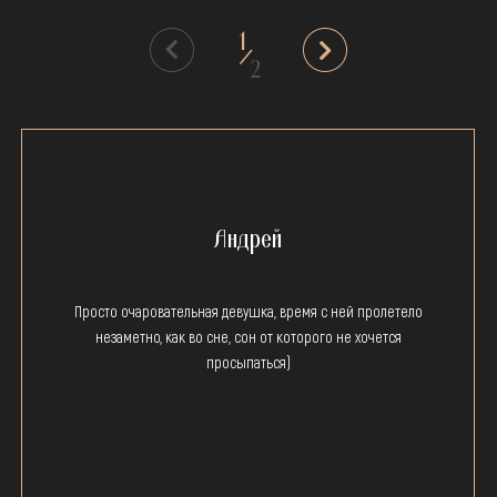
1
/
2
Андрей
Просто очаровательная девушка, время с ней пролетело
незаметно, как во сне, сон от которого не хочется
просыпаться)