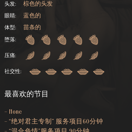
头发:
棕色的头发
眼睛:
蓝色的
体型:
苗条的
堕落:
压痛:
社交性:
最喜欢的节目
– None
– “绝对君主专制” 服务项目60分钟
– “混合色情”服务项目 90分钟