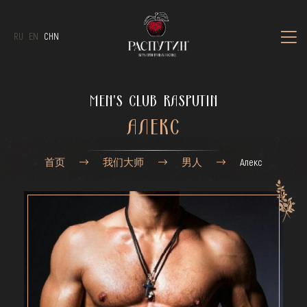
RU
EN
CHN
MEN'S CLUB RASPUTIN
АЛЕКС
首页
我们大师
男人
Алекс