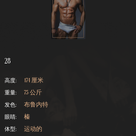
28
高度:
174 厘米
重量:
75 公斤
发色:
布鲁内特
眼睛:
榛
体型:
运动的