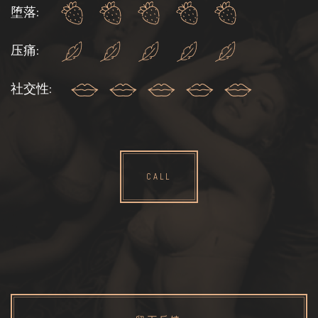
堕落:
压痛:
社交性:
CALL