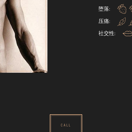
堕落:
压痛:
社交性:
CALL