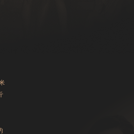
厘米
斤
的