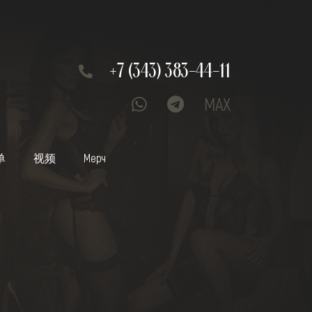
+7 (343) 383-44-11
MAX
单
视频
Мерч