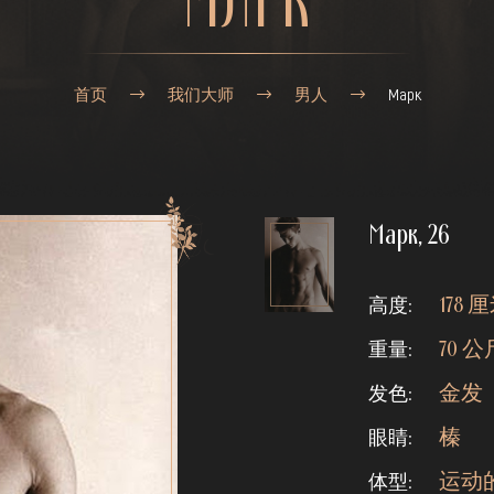
МАРК
首页
我们大师
男人
Марк
Марк,
26
高度:
178 
重量:
70 公
发色:
金发
眼睛:
榛
体型:
运动