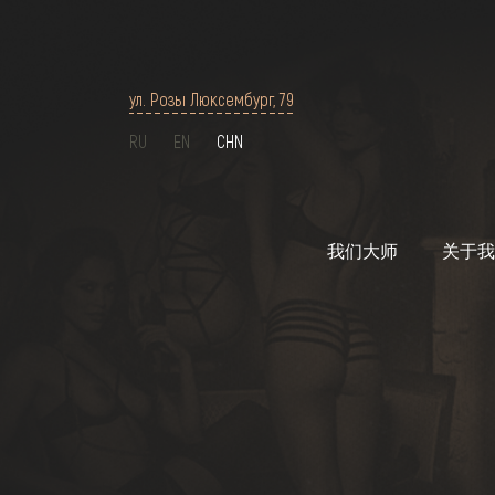
ул. Розы Люксембург, 79
RU
EN
CHN
我们大师
关于我